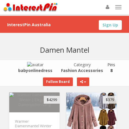
InterestPin Australia
Sign Up
Damen Mantel
Category
Pins
babyonlinedress
Fashion Accessories
8
Follow Board
$4299
$379
Warmer
Damenmantel Winter